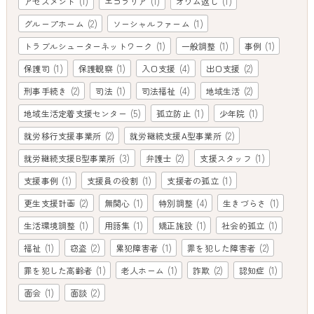
(1)
(1)
(1)
アセスメント
エコラリア
オウム返し
(2)
(1)
グループホーム
ソーシャルファーム
(1)
(1)
(1)
トラブルシューターネットワーク
一般調整
事例
(1)
(1)
(4)
(2)
保護司
保護観察
入口支援
出口支援
(2)
(1)
(4)
(2)
刑事手続き
司法
司法福祉
地域生活
(5)
(1)
(1)
地域生活定着支援センター
孤立防止
少年院
(2)
(2)
就労移行支援事業所
就労継続支援A型事業所
(3)
(2)
(1)
就労継続支援B型事業所
弁護士
支援スタッフ
(1)
(1)
(1)
支援事例
支援員の役割
支援者の孤立
(2)
(1)
(4)
(1)
更生支援計画
無関心
特別調整
生きづらさ
(1)
(1)
(1)
(1)
生活環境調整
用語集
矯正施設
社会的孤立
(1)
(2)
(1)
(2)
福祉
窃盗
累犯障害者
罪を犯した障害者
(1)
(1)
(2)
(1)
罪を犯した高齢者
老人ホーム
詐欺
認知症
(1)
(2)
面会
面談