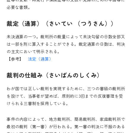
必要な書類。
裁定（通算）（さいてい （つうさん））
未決通算の一つ。裁判所の裁量によって未決勾留の日数全部又
は一部を刑に算入することができる。裁定通算の日数は、判決
の主文において明示される。
【参考】
法定（通算）
裁判の仕組み（さいばんのしくみ）
わが国では正しい裁判を実現するために、三つの審級の裁判所
を設けて、当事者が望めば、原則的に3回までの反復審理を受
けられる三審制を採用している。
事件の内容によって、地方裁判所、簡易裁判所、家庭裁判所で
最初の裁判（第一審）が行われる。第一審の判決に不服のある