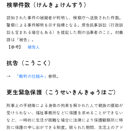
検挙件数（けんきょけんすう）
認知された事件の被疑者が判明し、検察庁へ送致された件数。
警察による事件解明を示す指標となる。原告民事訴訟（行政訴
訟も含まれる場合もある）を提起した側の当事者のこと。対義
語は「被告」。
【参考】
被告人
抗告（こうこく）
→
「裁判の仕組み」
参照。
更生緊急保護（こうせいきんきゅうほご）
刑事上の手続等による身体の拘束を解かれた人で親族の援助が
受けられない、福祉事務所などに保護を求めることができない
など、一時的に生活が困難な場合に法律により保護観察所に特
別に保護の申し出ができる制度。限られた期間、生活上のアド