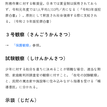
刑務作業に対する報奨金。日本では賃金制は採用されておら
ず、令和元年度では1人平均3,132円／月になる（『令和3年版犯
罪白書』）。原則として釈放され社会復帰する際に支給され
る。（令和２９年版犯罪白書）
３号観察（さんごうかんさつ）
→
「保護観察」
参照。
試験観察（しけんかんさつ）
少年に対する処分を直ちに決めることが困難な場合、適当な期
間、家庭裁判所調査官の観察に付すこと。「在宅の試験観察」
と、民間の篤志家や施設等に住み込みながら指導を受ける「補
導委託」に分かれる。
示談（じだん）