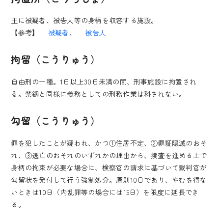
主に被疑者、被告人等の身柄を収容する施設。
【参考】
被疑者
、
被告人
拘留（こうりゅう）
自由刑の一種。1日以上30日未満の間、刑事施設に拘置され
る。禁錮と同様に義務としての刑務作業は科されない。
勾留（こうりゅう）
罪を犯したことが疑われ、かつ①住居不定、②罪証隠滅のおそ
れ、③逃亡のおそれのいずれかの理由から、捜査を進める上で
身柄の拘束が必要な場合に、検察官の請求に基づいて裁判官が
勾留状を発付して行う強制処分。原則10日であり、やむを得な
いときは10日（内乱罪等の場合には15日）を限度に延長でき
る。