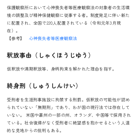
保護観察所において心神喪失者等医療観察法の対象者の生活環
境の調整及び精神保健観察に従事する者。制度発足に伴い新た
に配置され、全国で220人配置されている（令和元年3月現
在）。
【参考】
心神喪失者等医療観察法
釈放事由（しゃくほうじゆう）
仮釈放や満期釈放等、身柄拘束を解かれた理由を指す。
終身刑（しゅうしんけい）
受刑者を生涯刑事施設に拘禁する刑罰。仮釈放の可能性が認め
られていない「無期刑」であり、わが国の現行法では存在して
いない。 米国や豪州の一部の州、オランダ、中国等で採用され
ている。社会復帰がなく受刑者に絶望感を抱かせるという人道
的な見地からの批判もある。