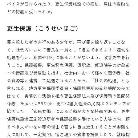
バイスが受けられたり、更生保護施設での宿泊、帰住の援助な
どの措置が受けられる。
更生保護（こうせいほご）
罪を犯した者や非行のある少年が、再び罪を繰り返すことな
く、社会内において善良な一員として自立できるように適切な
処遇を行い、犯罪や非行に陥ることがないよう、改善更生を行
うこと。保護観察、更生緊急保護、仮釈放、仮退院等の対象者
への措置及び諸活動を指す。社会内において様々な関係者、社
会資源等と連携して処遇されることから、「社会内処遇」とも
言われる。地方更生保護委員会・保護観察所の公的機関のみで
はなく、実質的な活動を担う更生保護法人及び保護司の民間関
係者、あるいはBBS 会・更生保護女性会の民間ボランティアが
協力した、「官民共働」による活動が大きな特徴である。更生
保護施設矯正施設退所者や保護観察を受けている人等の内、頼
るべき人がいない等の理由で直ちに自立更生することが困難な
人に対して、一定期間、宿泊場所や食事を提供したり、就職指