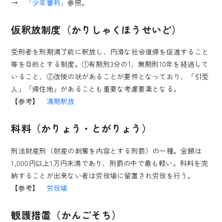
→
「少年審判」
参照。
仮釈放制度（かりしゃくほうせいど）
受刑者を刑期満了前に釈放し、円滑な社会復帰を促進すること
等を目的とする制度。①有期刑3分の1、無期刑10年を経過して
いること、②改悛の状があることが要件となっており、「引受
人」「帰住地」があることも重要な考慮要素となる。
【参考】
満期釈放
科料（かりょう・とがりょう）
刑法財産刑（財産の剥奪を内容とする刑罰）の一種。金額は
1,000円以上1万円未満であり、刑罰の中で最も軽い。科料を完
納することが出来ない者は労役場に留置され労役を行う。
【参考】
労役場
観護措置（かんごそち）