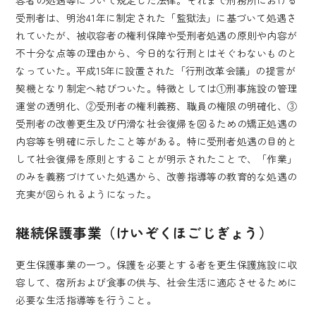
容者の処遇等について規定した法律。それまで刑務所における
受刑者は、明治41年に制定された「監獄法」に基づいて処遇さ
れていたが、被収容者の権利保障や受刑者処遇の原則や内容が
不十分な点等の理由から、今日的な行刑とはそぐわないものと
なっていた。平成15年に設置された「行刑改革会議」の提言が
契機となり制定へ結びついた。特徴としては①刑事施設の管理
運営の透明化、②受刑者の権利義務、職員の権限の明確化、③
受刑者の改善更生及び円滑な社会復帰を図るための矯正処遇の
内容等を明確に示したこと等がある。特に受刑者処遇の目的と
して社会復帰を原則とすることが明示されたことで、「作業」
のみを義務づけていた処遇から、改善指導等の教育的な処遇の
充実が図られるようになった。
継続保護事業（けいぞくほごじぎょう）
更生保護事業の一つ。保護を必要とする者を更生保護施設に収
容して、宿所および食事の供与、社会生活に適応させるために
必要な生活指導等を行うこと。