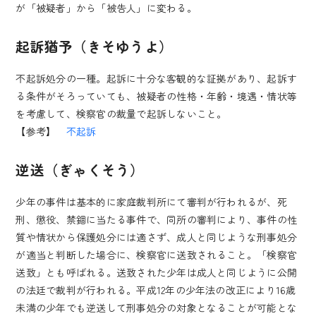
が「被疑者」から「被告人」に変わる。
起訴猶予（きそゆうよ）
不起訴処分の一種。起訴に十分な客観的な証拠があり、起訴す
る条件がそろっていても、被疑者の性格・年齢・境遇・情状等
を考慮して、検察官の裁量で起訴しないこと。
【参考】
不起訴
逆送（ぎゃくそう）
少年の事件は基本的に家庭裁判所にて審判が行われるが、死
刑、懲役、禁錮に当たる事件で、同所の審判により、事件の性
質や情状から保護処分には適さず、成人と同じような刑事処分
が適当と判断した場合に、検察官に送致されること。「検察官
送致」とも呼ばれる。送致された少年は成人と同じように公開
の法廷で裁判が行われる。平成12年の少年法の改正により16歳
未満の少年でも逆送して刑事処分の対象となることが可能とな