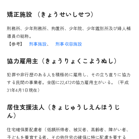
矯正施設 （きょうせいしせつ）
刑務所、少年刑務所、拘置所、少年院、少年鑑別所及び婦人補
導員の総称。
【参考】
刑事施設
、
刑事収容施設
協力雇用主（きょうりょくこようぬし）
犯罪や非行歴のある人を積極的に雇用し、その立ち直りに協力
する民間の事業者。全国に22,472の協力雇用主がいる。（平成
31年4月1日現在）
居住支援法人（きょじゅうしえんほうじ
ん）
住宅確保要配慮者（低額所得者、被災者、高齢者、障がい者、
子どもを養育する者、その他住宅の確保に特に配慮を要する