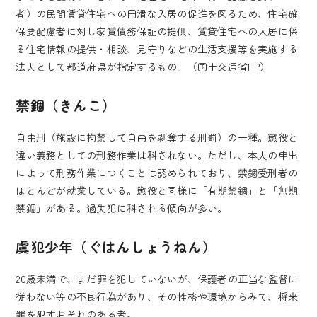
者）の民間賃貸住宅への円滑な入居の促進を図るため、住宅確
保要配慮者に対し家賃債務保証の提供、賃貸住宅への入居に係
る住宅情報の提供・相談、見守りなどの生活支援等を実施する
法人として都道府県が指定するもの。（国土交通省HP）
禁錮（きんこ）
自由刑（施設に拘禁して自由を剥奪する刑罰）の一種。懲役と
違い義務としての刑務作業は科されない。ただし、本人の申出
によって刑務作業につくことは認められており、禁錮受刑者の
ほとんどが就業している。懲役と同様に「有期禁錮」と「無期
禁錮」がある。過失犯に科される傾向が多い。
虞犯少年（ぐはんしょうねん）
20歳未満で、まだ罪を犯していないが、保護者の正当な監督に
従わない等の不良行為があり、その性格や環境からみて、将来
罪を犯すおそれのある者。