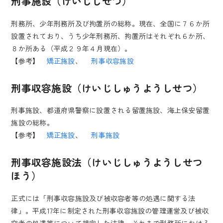
刑事施設（けいじしせつ）
刑務所、少年刑務所及び拘置所の総称。現在、全国に７６か所
設置されており、うち少年刑務所、拘置所はそれぞれ６か所、
８か所ある（平成２９年４月現在）。
【参考】
矯正施設
、
刑事収容施設
刑事収容施設（けいじしゅうようしせつ）
刑事施設、都道府県警察に設置される留置施設、海上保安留置
施設の総称。
【参考】
矯正施設
、
刑事施設
刑事収容施設法（けいじしゅうようしせつ
ほう）
正式には「刑事収容施設及び被収容者等の処遇に関する法
律」。平成17年に制定された刑事収容施設の管理運営及び被収