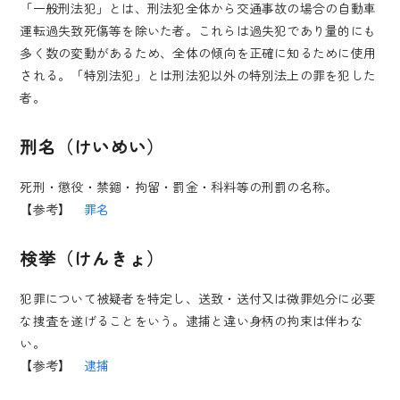
「一般刑法犯」とは、刑法犯全体から交通事故の場合の自動車
運転過失致死傷等を除いた者。これらは過失犯であり量的にも
多く数の変動があるため、全体の傾向を正確に知るために使用
される。「特別法犯」とは刑法犯以外の特別法上の罪を犯した
者。
刑名（けいめい）
死刑・懲役・禁錮・拘留・罰金・科料等の刑罰の名称。
【参考】
罪名
検挙（けんきょ）
犯罪について被疑者を特定し、送致・送付又は微罪処分に必要
な捜査を遂げることをいう。逮捕と違い身柄の拘束は伴わな
い。
【参考】
逮捕