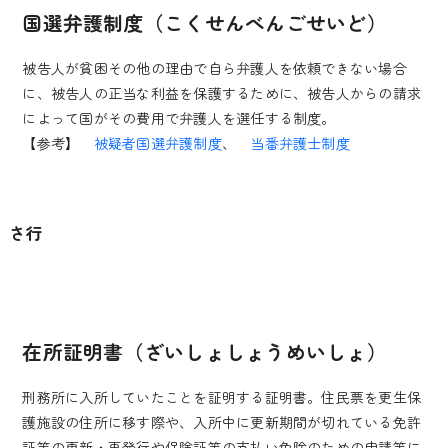
国選弁護制度（こくせんべんごせいど）
被告人が貧困その他の理由で自ら弁護人を依頼できない場合
に、被告人の正当な利益を保護するために、被告人からの請求
によって国がその費用で弁護人を選任する制度。
【参考】
被疑者国選弁護制度
、
当番弁護士制度
さ行
在所証明書（ざいしょしょうめいしょ）
刑務所に入所していたことを証明する証明書。住民票を更生保
護施設の住所に移す際や、入所中に更新期間が切れている免許
証等の更新・再発行や保険証等の支払い免除のための申請等に