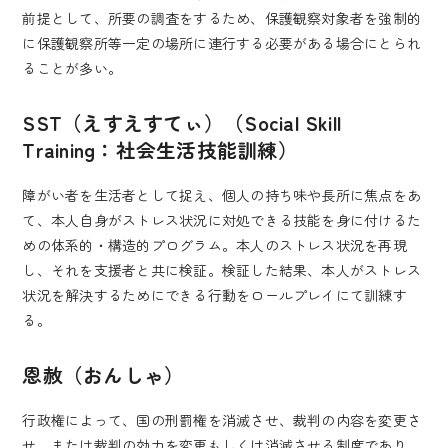
前提として、所要の調査をするため、保護観察対象者を強制的
に保護観察所等一定の場所に連行する必要がある場合にとられ
ることが多い。
SST（えすえすてぃ）（Social Skill
Training：社会生活技能訓練）
障がい者を生活者として捉え、個人の持ち味や長所に焦点をあ
て、本人自身がストレス状況に対処できる技能を身に付けるた
めの体系的・構造的プログラム。本人のストレス状況を再現
し、それを支援者と共に検証。検証した結果、本人がストレス
状況を解決するためにできる行動をロールプレイにて訓練す
る。
恩赦（おんしゃ）
行政権によって、国の刑罰権を消滅させ、裁判の内容を変更さ
せ、または裁判の効力を変更もしくは消滅させる制度であり、