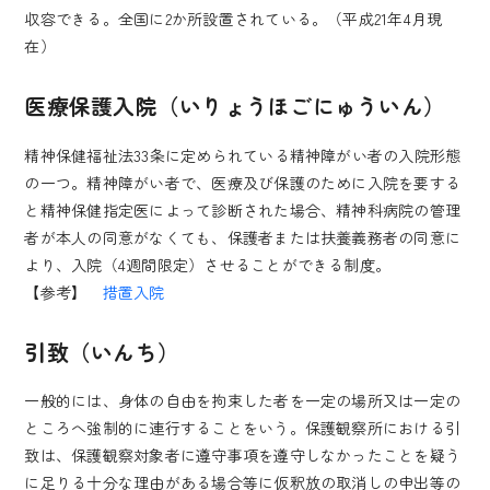
収容できる。全国に2か所設置されている。（平成21年4月現
在）
医療保護入院（いりょうほごにゅういん）
精神保健福祉法33条に定められている精神障がい者の入院形態
の一つ。精神障がい者で、医療及び保護のために入院を要する
と精神保健指定医によって診断された場合、精神科病院の管理
者が本人の同意がなくても、保護者または扶養義務者の同意に
より、入院（4週間限定）させることができる制度。
【参考】
措置入院
引致（いんち）
一般的には、身体の自由を拘束した者を一定の場所又は一定の
ところへ強制的に連行することをいう。保護観察所における引
致は、保護観察対象者に遵守事項を遵守しなかったことを疑う
に足りる十分な理由がある場合等に仮釈放の取消しの申出等の