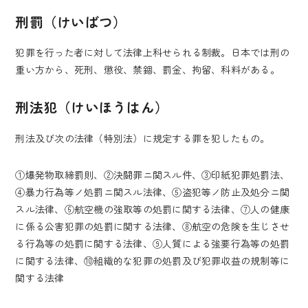
刑罰（けいばつ）
犯罪を行った者に対して法律上科せられる制裁。日本では刑の
重い方から、死刑、懲役、禁錮、罰金、拘留、科料がある。
刑法犯（けいほうはん）
刑法及び次の法律（特別法）に規定する罪を犯したもの。
①爆発物取締罰則、②決闘罪ニ関スル件、③印紙犯罪処罰法、
④暴力行為等ノ処罰ニ関スル法律、⑤盗犯等ノ防止及処分ニ関
スル法律、⑥航空機の強取等の処罰に関する法律、⑦人の健康
に係る公害犯罪の処罰に関する法律、⑧航空の危険を生じさせ
る行為等の処罰に関する法律、⑨人質による強要行為等の処罰
に関する法律、⑩組織的な犯罪の処罰及び犯罪収益の規制等に
関する法律