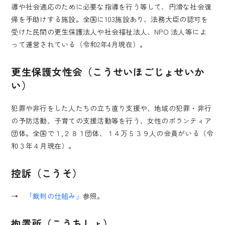
導や社会適応のために必要な指導を行う等して、円滑な社会復
帰を手助けする施設。全国に103施設あり、法務大臣の認可を
受けた民間の更生保護法人や社会福祉法人、NPO 法人等によ
って運営されている（令和2年4月現在）。
更生保護女性会（こうせいほごじょせいか
い）
犯罪や非行をした人たちの立ち直り支援や、地域の犯罪・非行
の予防活動、子育ての支援活動等を行う、女性のボランティア
団体。全国で１,２８１団体、１４万５３９人の会員がいる（令
和３年４月現在）。
控訴（こうそ）
→
「裁判の仕組み」
参照。
拘置所（こうちしょ）