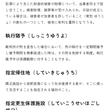
犯罪により生じた財産的被害の賠償について、当事者同士で話
し合うこと。損害賠償、謝罪等が受け入れられ、示談が成立し
ている場合は、被害者が加害者を許していること（宥恕 ゆうじ
ょ）の表れの一つとして、被告に有利な量刑となりうる。
執行猶予（しっこうゆうよ）
裁判所が刑を宣告した場合において、刑の執行を一定期間猶予
し猶予期間を無事経過した時は、その刑を免除する制度。執行
猶予中は保護観察に付することもできる。
指定帰住地（していきじゅうち）
矯正施設から仮釈放等になって社会復帰する者が、そこに帰っ
て生活することを指定される場所のこと。
指定更生保護施設（していこうせいほごし
せつ）