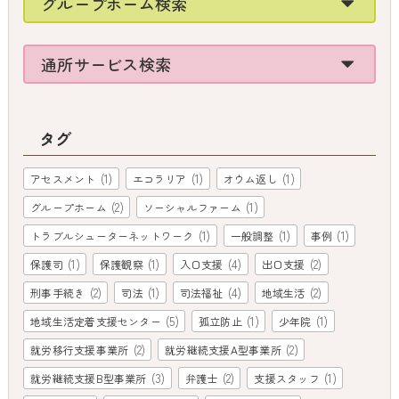
グループホーム検索
通所サービス検索
タグ
(1)
(1)
(1)
アセスメント
エコラリア
オウム返し
(2)
(1)
グループホーム
ソーシャルファーム
(1)
(1)
(1)
トラブルシューターネットワーク
一般調整
事例
(1)
(1)
(4)
(2)
保護司
保護観察
入口支援
出口支援
(2)
(1)
(4)
(2)
刑事手続き
司法
司法福祉
地域生活
(5)
(1)
(1)
地域生活定着支援センター
孤立防止
少年院
(2)
(2)
就労移行支援事業所
就労継続支援A型事業所
(3)
(2)
(1)
就労継続支援B型事業所
弁護士
支援スタッフ