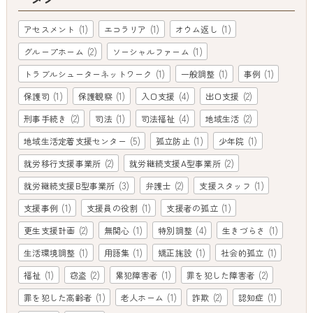
(1)
(1)
(1)
アセスメント
エコラリア
オウム返し
(2)
(1)
グループホーム
ソーシャルファーム
(1)
(1)
(1)
トラブルシューターネットワーク
一般調整
事例
(1)
(1)
(4)
(2)
保護司
保護観察
入口支援
出口支援
(2)
(1)
(4)
(2)
刑事手続き
司法
司法福祉
地域生活
(5)
(1)
(1)
地域生活定着支援センター
孤立防止
少年院
(2)
(2)
就労移行支援事業所
就労継続支援A型事業所
(3)
(2)
(1)
就労継続支援B型事業所
弁護士
支援スタッフ
(1)
(1)
(1)
支援事例
支援員の役割
支援者の孤立
(2)
(1)
(4)
(1)
更生支援計画
無関心
特別調整
生きづらさ
(1)
(1)
(1)
(1)
生活環境調整
用語集
矯正施設
社会的孤立
(1)
(2)
(1)
(2)
福祉
窃盗
累犯障害者
罪を犯した障害者
(1)
(1)
(2)
(1)
罪を犯した高齢者
老人ホーム
詐欺
認知症