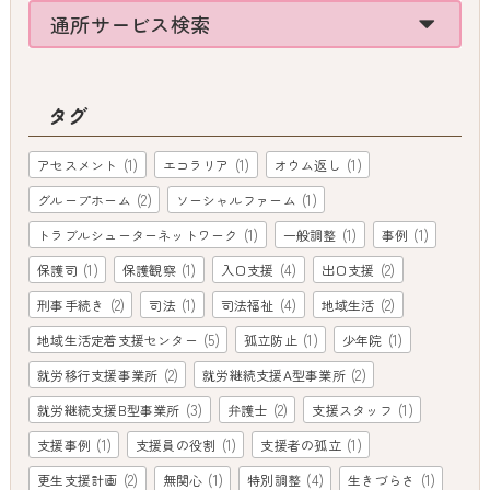
通所サービス検索
タグ
(1)
(1)
(1)
アセスメント
エコラリア
オウム返し
(2)
(1)
グループホーム
ソーシャルファーム
(1)
(1)
(1)
トラブルシューターネットワーク
一般調整
事例
(1)
(1)
(4)
(2)
保護司
保護観察
入口支援
出口支援
(2)
(1)
(4)
(2)
刑事手続き
司法
司法福祉
地域生活
(5)
(1)
(1)
地域生活定着支援センター
孤立防止
少年院
(2)
(2)
就労移行支援事業所
就労継続支援A型事業所
(3)
(2)
(1)
就労継続支援B型事業所
弁護士
支援スタッフ
(1)
(1)
(1)
支援事例
支援員の役割
支援者の孤立
(2)
(1)
(4)
(1)
更生支援計画
無関心
特別調整
生きづらさ